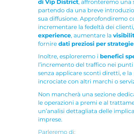
di Vip District
, affronteremo una 
partendo da una breve introduzio
sua diffusione. Approfondiremo 
incrementare la fedeltà dei clienti
experience
, aumentare la
visibil
fornire
dati preziosi per strategi
Inoltre, esploreremo i
benefici spe
l’incremento del traffico nei punt
senza applicare sconti diretti, e la
incrociate con altri marchi o serviz
Non mancherà una sezione dedica
le operazioni a premi e al trattam
un’analisi dettagliata delle implica
imprese.
Parleremo di: