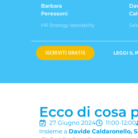
Barbara
Da
Peressoni
Cal
HR Strategy laborability
Sal
ISCRIVITI GRATIS
LEGGI IL
Ecco di cosa 
27 Giugno 2024
11:00-12:00
Insieme a
Davide Caldaronello, S