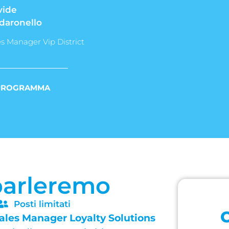
vide
daronello
es Manager Vip District
 PROGRAMMA
parleremo
Posti limitati
C
ales Manager Loyalty Solutions