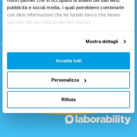
nostri partner che si occupano di analisi dei dati web,
Medium
laborability
Lavoro
Enterprises
laborability
pubblicità e social media, i quali potrebbero combinarle
Business
con altre informazioni che ha fornito loro o che hanno
Development
raccolto dal suo utilizzo dei loro servizi.
Satispay
Mostra dettagli
ISCRIVITI GRATIS
Accetta tutti
LEGGI IL PROGRAMMA
Personalizza
Rifiuta