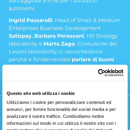
vantaggiosa anche per i lavoratori
autonomi.
Ingrid Passarelli
, Head of Small & Medium
Enterprises Business Development
Satispay
,
Barbara Peressoni
, HR Strategy
laborability e
Marta Zago
, Consulente del
Lavoro laborability, ci racconteranno
perché è fondamentale
parlare di buoni
pasto nell’ambito di un approccio di total
reward
e perché sono una
scelta
conveniente per aziende e lavoratori
.
Questo sito web utilizza i cookie
Ne parliamo con
Utilizziamo i cookie per personalizzare contenuti ed
annunci, per fornire funzionalità dei social media e per
Ingrid
Barbara
Marta
analizzare il nostro traffico. Condividiamo inoltre
Passarelli
Peressoni
Zago
informazioni sul modo in cui utilizza il nostro sito con i
Head of Small &
HR Strategy
Consulente del