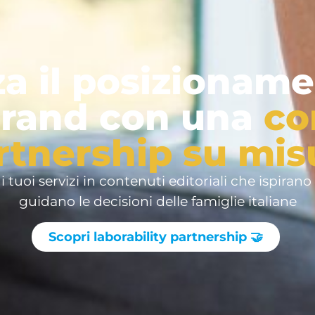
za il posizioname
brand con una
co
rtnership su mis
 i tuoi servizi in contenuti editoriali che ispirano
guidano le decisioni delle famiglie italiane
Scopri laborability partnership 🤝