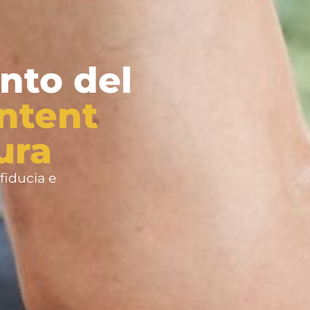
nto del
ntent
ura
 fiducia e