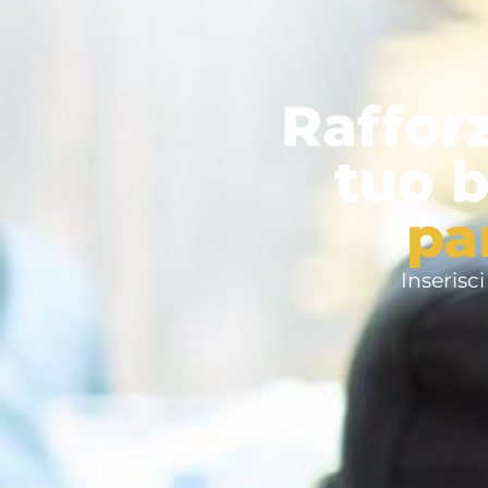
Raffor
tuo 
pa
Inserisci