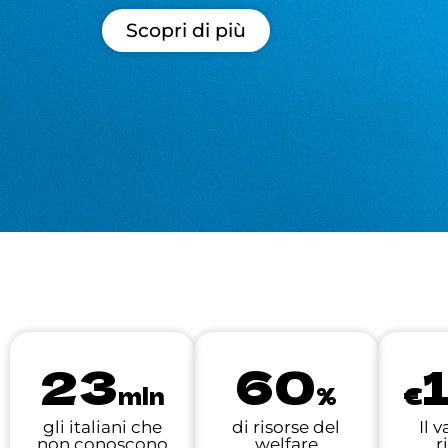
Scopri di più
23
60
mln
%
€
gli italiani che
di risorse del
Il 
non conoscono
welfare
r