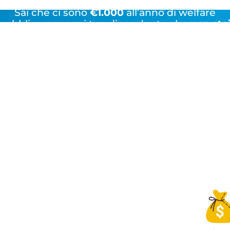
Sai che ci sono
€1.000
all’anno di welfare
pubblico per ogni tuo dipendente che
non sta
sfruttando?