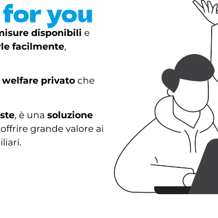
 for you
isure disponibili
e
rle facilmente
,
 welfare privato
che
ste
, è una
soluzione
offrire grande valore ai
liari.