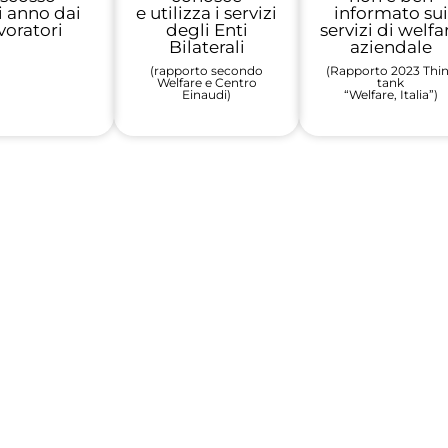
 anno dai
e utilizza i servizi
informato sui
voratori
degli Enti
servizi di welfa
Bilaterali
aziendale
(rapporto secondo
(Rapporto 2023 Thi
Welfare e Centro
tank
Einaudi)
“Welfare, Italia”)
Un tesoretto di bonus