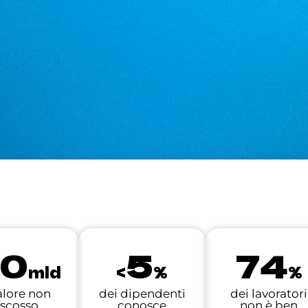
10
5
74
mld
<
%
%
valore non
dei dipendenti
dei lavoratori
iscosso
conosce
non è ben