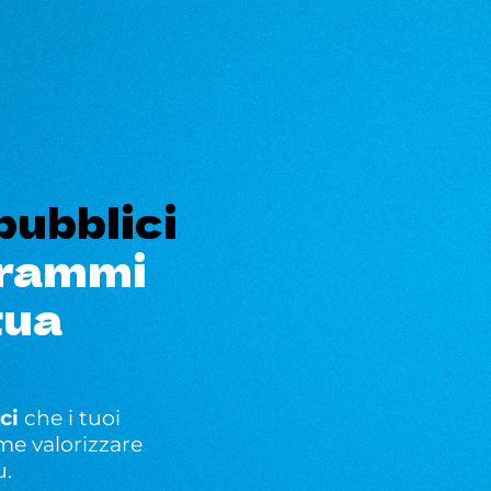
Welfare in numeri
Il nostro se
pubblici
grammi
tua
ci
che i tuoi
ome valorizzare
u.