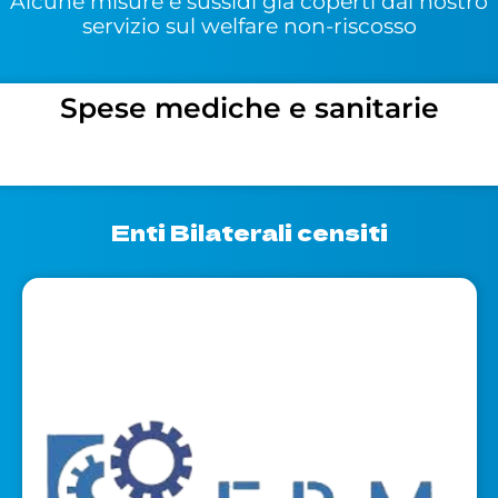
Alcune misure e sussidi già coperti dal nostro
servizio sul welfare non-riscosso
Spese mediche e sanitarie
Enti Bilaterali censiti